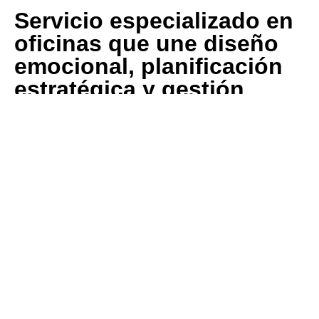
Servicio especializado en
oficinas que une diseño
emocional, planificación
estratégica y gestión
operativa en un único
interlocutor.
Ayudamos a las empresas a convertir sus
espacios de trabajo en lugares vivos,
funcionales y amables donde las personas
quieren estar.
Lo hacemos con:
Un diseño personalizado e innovador