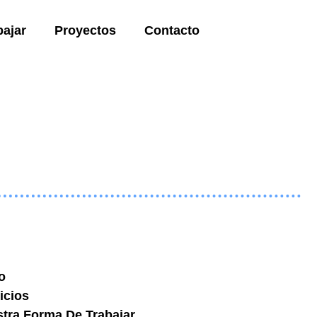
bajar
Proyectos
Contacto
io
icios
tra Forma De Trabajar